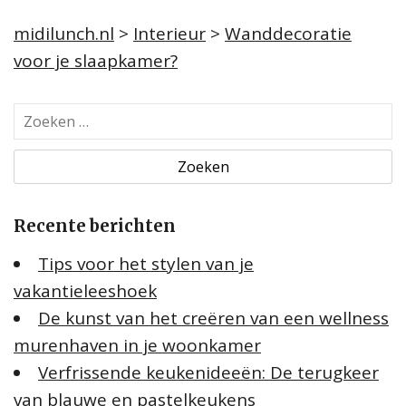
midilunch.nl
>
Interieur
>
Wanddecoratie
voor je slaapkamer?
Z
o
e
k
e
Recente berichten
n
n
Tips voor het stylen van je
a
vakantieleeshoek
a
De kunst van het creëren van een wellness
r
:
murenhaven in je woonkamer
Verfrissende keukenideeën: De terugkeer
van blauwe en pastelkeukens