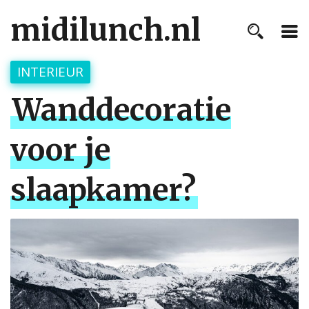
midilunch.nl
INTERIEUR
Wanddecoratie
voor je
slaapkamer?