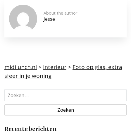
About the author
Jesse
midilunch.nl
>
Interieur
>
Foto op glas, extra
sfeer in je woning
Z
o
e
k
e
Recente berichten
n