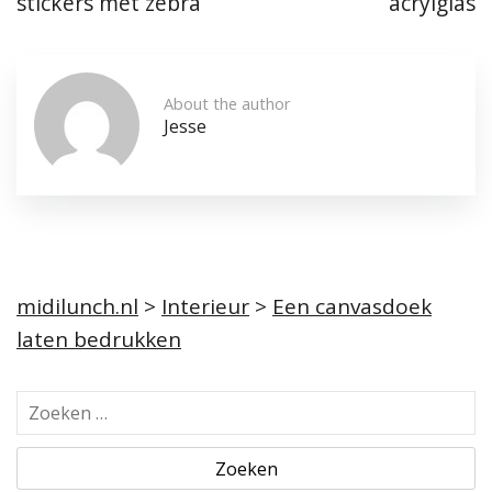
stickers met zebra
acrylglas
About the author
Jesse
midilunch.nl
>
Interieur
>
Een canvasdoek
laten bedrukken
Z
o
e
k