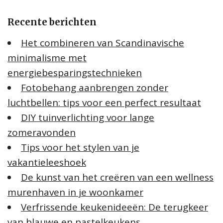
e
Recente berichten
n
n
Het combineren van Scandinavische
a
minimalisme met
a
energiebesparingstechnieken
r
:
Fotobehang aanbrengen zonder
luchtbellen: tips voor een perfect resultaat
DIY tuinverlichting voor lange
zomeravonden
Tips voor het stylen van je
vakantieleeshoek
De kunst van het creëren van een wellness
murenhaven in je woonkamer
Verfrissende keukenideeën: De terugkeer
van blauwe en pastelkeukens