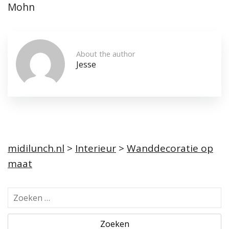
Mohn
About the author
Jesse
midilunch.nl
>
Interieur
>
Wanddecoratie op
maat
Z
o
e