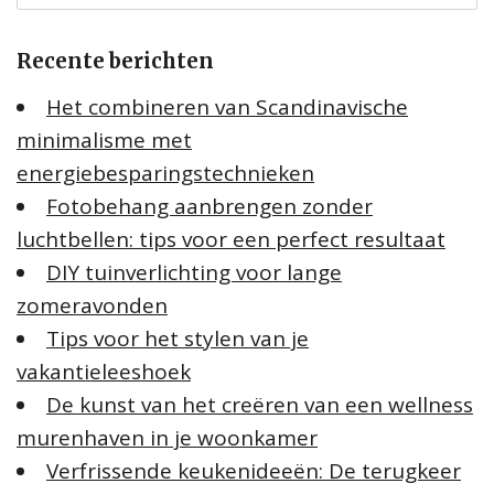
k
e
Recente berichten
n
n
Het combineren van Scandinavische
a
minimalisme met
a
energiebesparingstechnieken
r
:
Fotobehang aanbrengen zonder
luchtbellen: tips voor een perfect resultaat
DIY tuinverlichting voor lange
zomeravonden
Tips voor het stylen van je
vakantieleeshoek
De kunst van het creëren van een wellness
murenhaven in je woonkamer
Verfrissende keukenideeën: De terugkeer