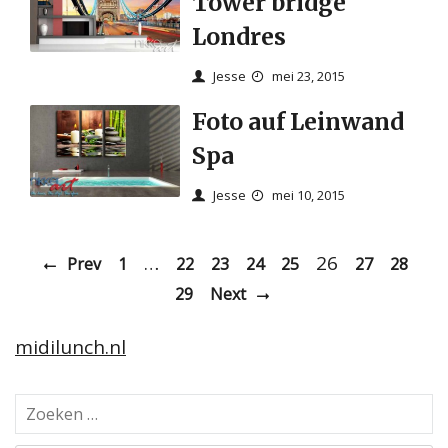
Tower bridge
Londres
Jesse
mei 23, 2015
Foto auf Leinwand
Spa
Jesse
mei 10, 2015
…
26
Prev
1
22
23
24
25
27
28
29
Next
midilunch.nl
Z
o