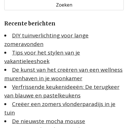
e
k
e
Recente berichten
n
n
DIY tuinverlichting voor lange
a
zomeravonden
a
Tips voor het stylen van je
r
:
vakantieleeshoek
De kunst van het creëren van een wellness
murenhaven in je woonkamer
Verfrissende keukenideeën: De terugkeer
van blauwe en pastelkeukens
Creëer een zomers vlonderparadijs in je
tuin
De nieuwste mocha mousse