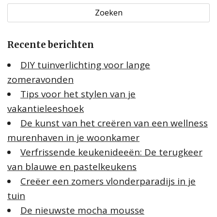
e
k
e
Recente berichten
n
n
DIY tuinverlichting voor lange
a
zomeravonden
a
Tips voor het stylen van je
r
:
vakantieleeshoek
De kunst van het creëren van een wellness
murenhaven in je woonkamer
Verfrissende keukenideeën: De terugkeer
van blauwe en pastelkeukens
Creëer een zomers vlonderparadijs in je
tuin
De nieuwste mocha mousse