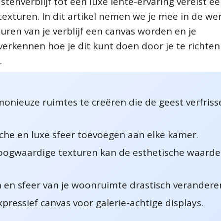
enverblijf tot een luxe lente-ervaring vereist e
texturen. In dit artikel nemen we je mee in de we
uren van je verblijf een canvas worden en je
rkennen hoe je dit kunt doen door je te richten
.
onieuze ruimtes te creëren die de geest verfriss
he en luxe sfeer toevoegen aan elke kamer.
oogwaardige texturen kan de esthetische waarde
on en sfeer van je woonruimte drastisch verandere
ressief canvas voor galerie-achtige displays.