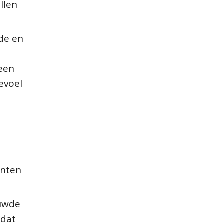
llen
jde en
 een
evoel
enten
ouwde
 dat