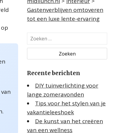
en
midilunch.nl
>
Interieur
>
reld
Gastenverblijven omtoveren
tot een luxe lente-ervaring
 op
Z
o
e
k
en
e
Recente berichten
n
n
DIY tuinverlichting voor
a
 van
lange zomeravonden
a
Tips voor het stylen van je
r
:
n.
vakantieleeshoek
De kunst van het creëren
van een wellness