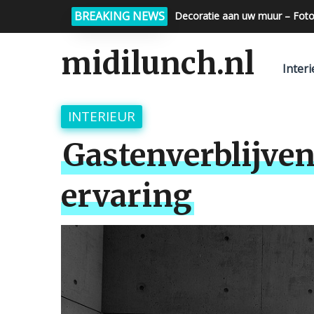
BREAKING NEWS
Decoratie aan uw muur – Foto
Foto op glas – Foto op keuke
midilunch.nl
Interi
INTERIEUR
Gastenverblijven
ervaring