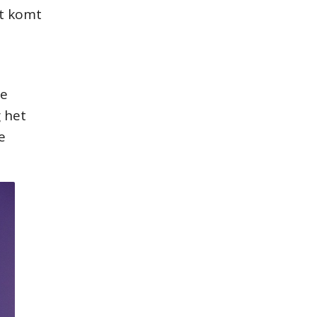
ht komt
de
g het
e