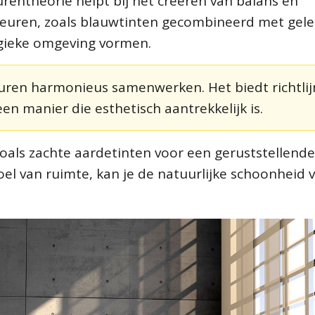
rentheorie helpt bij het creëren van balans en
euren, zoals blauwtinten gecombineerd met gele
rgieke omgeving vormen.
leuren harmonieus samenwerken. Het biedt richtli
n manier die esthetisch aantrekkelijk is.
zoals zachte aardetinten voor een geruststellende
el van ruimte, kan je de natuurlijke schoonheid v