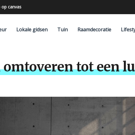
 op canvas
n achterwand
eur
Lokale gidsen
Tuin
Raamdecoratie
Lifest
 omtoveren tot een lu