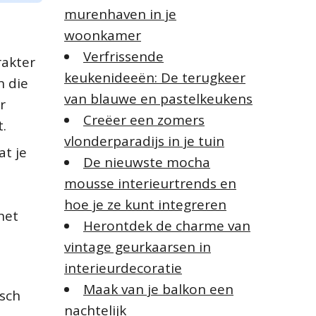
murenhaven in je
woonkamer
Verfrissende
rakter
keukenideeën: De terugkeer
n die
van blauwe en pastelkeukens
r
Creëer een zomers
.
vlonderparadijs in je tuin
at je
De nieuwste mocha
mousse interieurtrends en
hoe je ze kunt integreren
het
Herontdek de charme van
vintage geurkaarsen in
interieurdecoratie
Maak van je balkon een
isch
nachtelijk