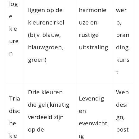
log
liggen op de
harmonie
wer
e
kleurencirkel
uze en
p,
kle
(bijv. blauw,
rustige
bran
ure
blauwgroen,
uitstraling
ding,
n
groen)
kuns
t
Drie kleuren
Web
Tria
Levendig
die gelijkmatig
desi
disc
en
verdeeld zijn
gn,
he
evenwicht
op de
post
kle
ig