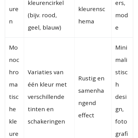
kleurencirkel
ers,
ure
kleurensc
(bijv. rood,
mod
n
hema
geel, blauw)
e
Mo
Mini
noc
mali
hro
Variaties van
stisc
Rustig en
ma
één kleur met
h
samenha
tisc
verschillende
desi
ngend
he
tinten en
gn,
effect
kle
schakeringen
foto
ure
grafi