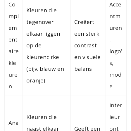
Co
Acce
Kleuren die
mpl
ntm
tegenover
Creëert
em
uren
elkaar liggen
een sterk
ent
,
op de
contrast
aire
logo’
kleurencirkel
en visuele
kle
s,
(bijv. blauw en
balans
ure
mod
oranje)
n
e
Inter
Kleuren die
ieur
Ana
naast elkaar
Geeft een
ont