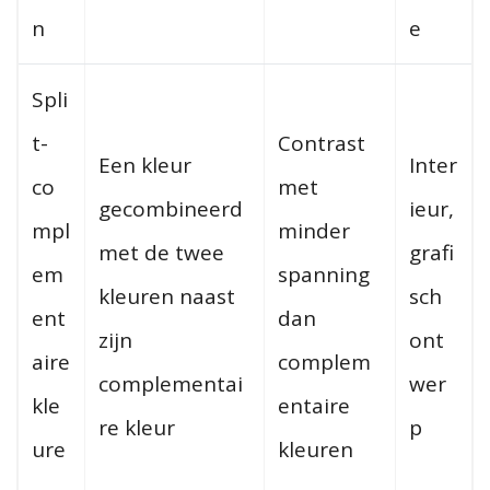
n
e
Spli
t-
Contrast
Een kleur
Inter
co
met
gecombineerd
ieur,
mpl
minder
met de twee
grafi
em
spanning
kleuren naast
sch
ent
dan
zijn
ont
aire
complem
complementai
wer
kle
entaire
re kleur
p
ure
kleuren