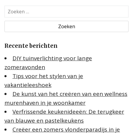
Z
o
e
k
e
Recente berichten
n
n
DIY tuinverlichting voor lange
a
zomeravonden
a
Tips voor het stylen van je
r
:
vakantieleeshoek
De kunst van het creëren van een wellness
murenhaven in je woonkamer
Verfrissende keukenideeën: De terugkeer
van blauwe en pastelkeukens
Creëer een zomers vlonderparadijs in je