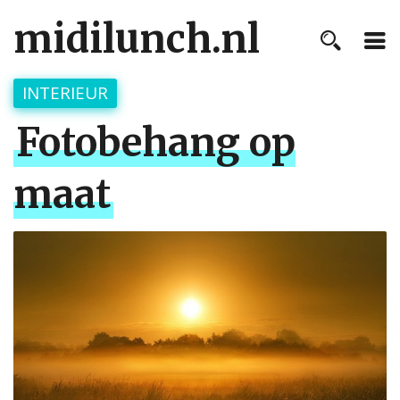
midilunch.nl
INTERIEUR
Fotobehang op
maat