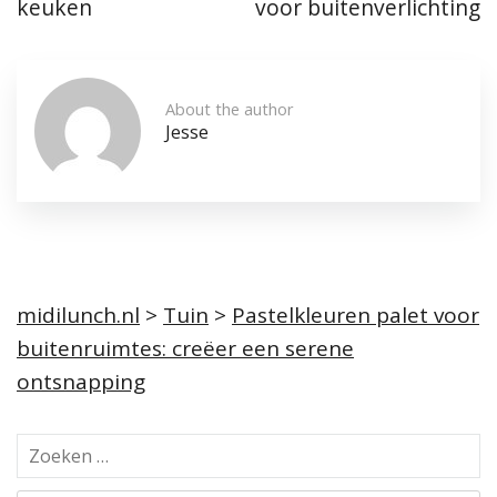
keuken
voor buitenverlichting
About the author
Jesse
midilunch.nl
>
Tuin
>
Pastelkleuren palet voor
buitenruimtes: creëer een serene
ontsnapping
Z
o