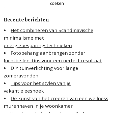
e
k
e
Recente berichten
n
n
Het combineren van Scandinavische
a
minimalisme met
a
energiebesparingstechnieken
r
:
Fotobehang aanbrengen zonder
luchtbellen: tips voor een perfect resultaat
DIY tuinverlichting voor lange
zomeravonden
Tips voor het stylen van je
vakantieleeshoek
De kunst van het creëren van een wellness
murenhaven in je woonkamer