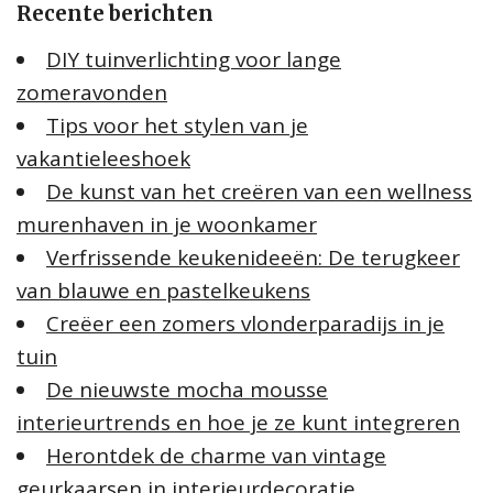
Recente berichten
n
n
DIY tuinverlichting voor lange
a
zomeravonden
a
Tips voor het stylen van je
r
:
vakantieleeshoek
De kunst van het creëren van een wellness
murenhaven in je woonkamer
Verfrissende keukenideeën: De terugkeer
van blauwe en pastelkeukens
Creëer een zomers vlonderparadijs in je
tuin
De nieuwste mocha mousse
interieurtrends en hoe je ze kunt integreren
Herontdek de charme van vintage
geurkaarsen in interieurdecoratie