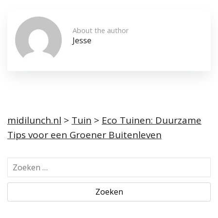
About the author
Jesse
midilunch.nl
>
Tuin
>
Eco Tuinen: Duurzame
Tips voor een Groener Buitenleven
Z
o
e
k
e