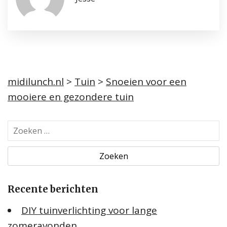
midilunch.nl
>
Tuin
>
Snoeien voor een
mooiere en gezondere tuin
Z
o
e
k
e
Recente berichten
n
n
DIY tuinverlichting voor lange
a
zomeravonden