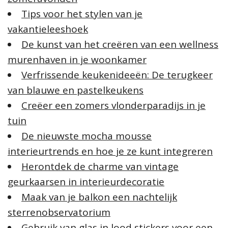
a
Tips voor het stylen van je
r
:
vakantieleeshoek
De kunst van het creëren van een wellness
murenhaven in je woonkamer
Verfrissende keukenideeën: De terugkeer
van blauwe en pastelkeukens
Creëer een zomers vlonderparadijs in je
tuin
De nieuwste mocha mousse
interieurtrends en hoe je ze kunt integreren
Herontdek de charme van vintage
geurkaarsen in interieurdecoratie
Maak van je balkon een nachtelijk
sterrenobservatorium
Gebruik van glas in lood stickers voor een