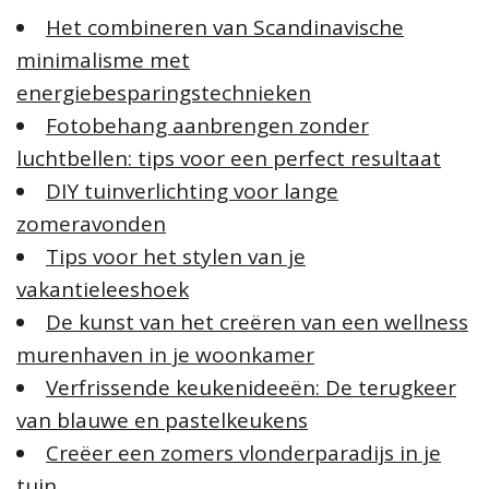
n
Het combineren van Scandinavische
a
minimalisme met
a
energiebesparingstechnieken
r
:
Fotobehang aanbrengen zonder
luchtbellen: tips voor een perfect resultaat
DIY tuinverlichting voor lange
zomeravonden
Tips voor het stylen van je
vakantieleeshoek
De kunst van het creëren van een wellness
murenhaven in je woonkamer
Verfrissende keukenideeën: De terugkeer
van blauwe en pastelkeukens
Creëer een zomers vlonderparadijs in je
tuin