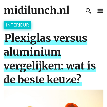
midilunch.nl
INTERIEUR
Plexiglas versus
aluminium
vergelijken: wat is
de beste keuze?