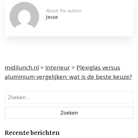
About the author
Jesse
midilunch.nl
>
Interieur
>
Plexiglas versus
aluminium vergelijken: wat is de beste keuze?
Z
o
e
k
e
Recente berichten
n