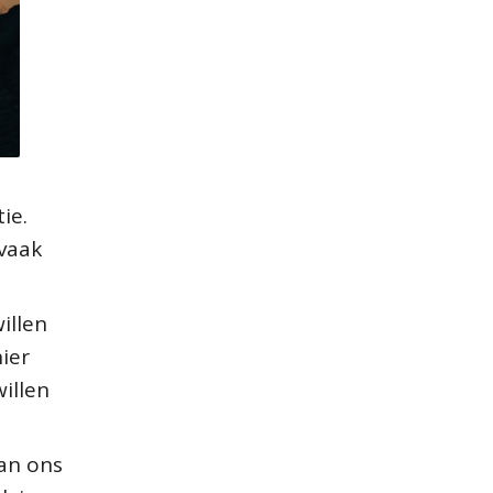
ie.
 vaak
illen
ier
illen
kan ons