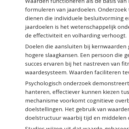
Waarden functioneren als de basis van m
formuleren van jaardoelen. Onderzoek 
dienen die individuele besluitvorming e
jaardoelen is het wetenschappelijk on
de effectiviteit en volharding verhoogt.
Doelen die aansluiten bij kernwaarden 
hogere slaagkansen. Een persoon die g
succes ervaren bij het nastreven van 
waardesysteem. Waarden faciliteren teve
Psychologisch onderzoek demonstreert d
hanteren, effectiever kunnen kiezen tus
mechanisme voorkomt cognitieve overbe
doelstellingen. Het gebruik van waarden
doelstructuur waarbij tijd en middelen
Studies wijzen uit dat waarde-gebaseer