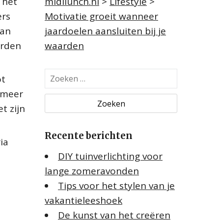
 het
midilunch.nl
>
Lifestyle
>
ers
Motivatie groeit wanneer
van
jaardoelen aansluiten bij je
arden
waarden
Z
ot
o
 meer
e
t zijn
k
e
Recente berichten
n
ia
n
DIY tuinverlichting voor
a
lange zomeravonden
a
Tips voor het stylen van je
r
:
vakantieleeshoek
De kunst van het creëren