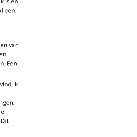
k is en
alleen
len van
den
n. Een
vind ik
ngen.
de
 Dit