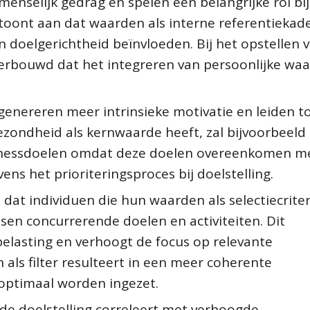
enselijk gedrag en spelen een belangrijke rol bij
toont aan dat waarden als interne referentiekad
n doelgerichtheid beïnvloeden. Bij het opstellen 
derbouwd dat het integreren van persoonlijke wa
genereren meer intrinsieke motivatie en leiden t
ezondheid als kernwaarde heeft, zal bijvoorbeeld
fitnessdoelen omdat deze doelen overeenkomen me
ns het prioriteringsproces bij doelstelling.
at individuen die hun waarden als selectiecriter
sen concurrerende doelen en activiteiten. Dit
lasting en verhoogt de focus op relevante
 als filter resulteert in een meer coherente
 optimaal worden ingezet.
de doelstelling correleert met verhoogde