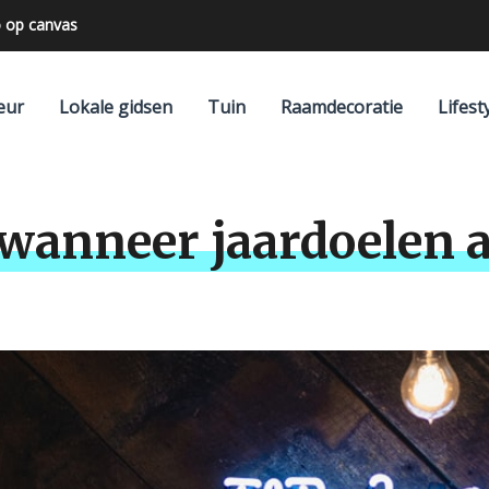
 op canvas
eur
Lokale gidsen
Tuin
Raamdecoratie
Lifest
 wanneer jaardoelen aa