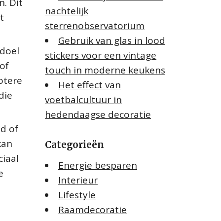
. Dit
nachtelijk
t
sterrenobservatorium
Gebruik van glas in lood
rdoel
stickers voor een vintage
 of
touch in moderne keukens
rotere
Het effect van
die
voetbalcultuur in
hedendaagse decoratie
d of
kan
Categorieën
ciaal
Energie besparen
e
Interieur
Lifestyle
Raamdecoratie