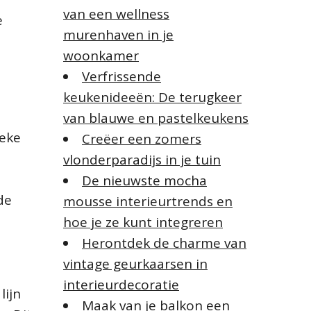
van een wellness
e
murenhaven in je
woonkamer
Verfrissende
keukenideeën: De terugkeer
van blauwe en pastelkeukens
ieke
Creëer een zomers
vlonderparadijs in je tuin
De nieuwste mocha
de
mousse interieurtrends en
hoe je ze kunt integreren
Herontdek de charme van
vintage geurkaarsen in
interieurdecoratie
lijn
Maak van je balkon een