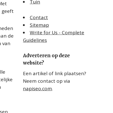
Tuin
Met
 geeft
Contact
Sitemap
kheden
Write for Us - Complete
aan de
Guidelines
n van
Adverteren op deze
website?
lle
Een artikel of link plaatsen?
elijke
Neem contact op via
m
napiseo.com
.
sen.