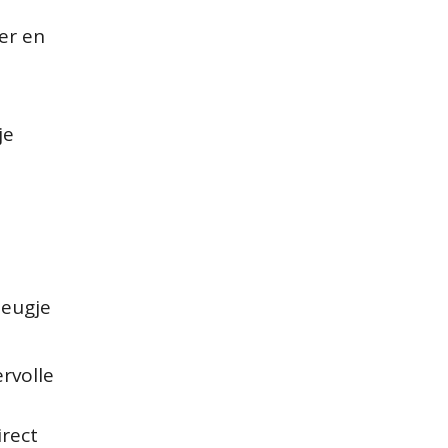
er en
je
leugje
rvolle
irect