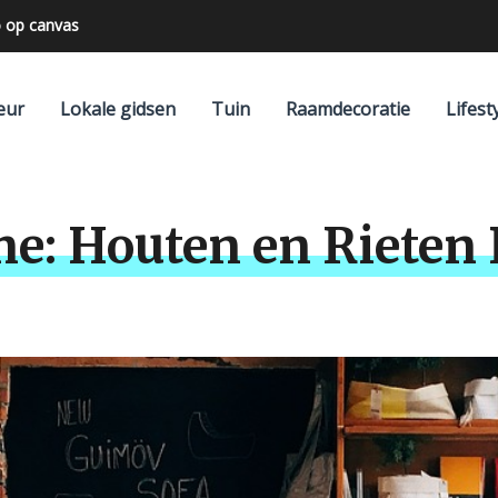
 op canvas
eur
Lokale gidsen
Tuin
Raamdecoratie
Lifest
me: Houten en Riete