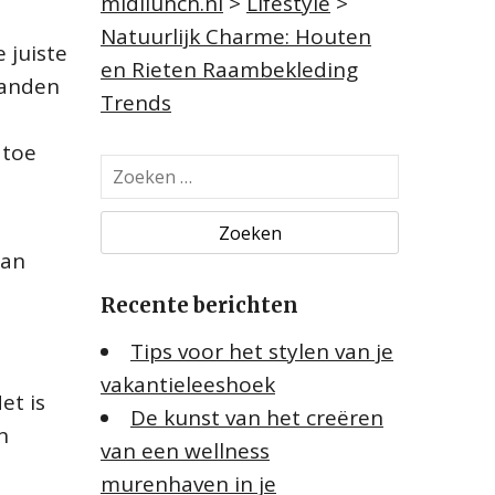
midilunch.nl
>
Lifestyle
>
Natuurlijk Charme: Houten
 juiste
en Rieten Raambekleding
aanden
Trends
 toe
Z
o
e
k
aan
e
Recente berichten
n
n
Tips voor het stylen van je
a
vakantieleeshoek
a
et is
De kunst van het creëren
r
n
:
van een wellness
murenhaven in je