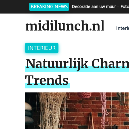
BREAKING NEWS
Decoratie aan uw muur – Foto
midilunch.nl
Interi
INTERIEUR
Natuurlijk Char
Trends