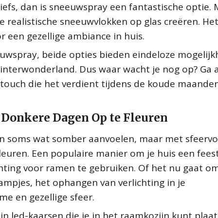
tiefs, dan is sneeuwspray een fantastische optie. 
e realistische sneeuwvlokken op glas creëren. Het
r een gezellige ambiance in huis.
eeuwspray, beide opties bieden eindeloze mogelij
interwonderland. Dus waar wacht je nog op? Ga 
 touch die het verdient tijdens de koude maande
e Donkere Dagen Op te Fleuren
n soms wat somber aanvoelen, maar met sfeervo
fleuren. Een populaire manier om je huis een feest
ichting voor ramen te gebruiken. Of het nu gaat o
lampjes, het ophangen van verlichting in je
e en gezellige sfeer.
n led-kaarsen die je in het raamkozijn kunt plaat