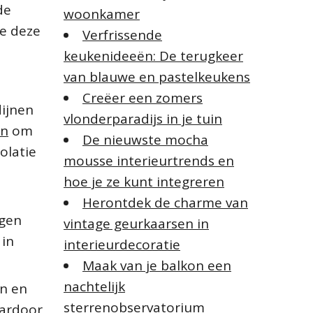
de
woonkamer
ie deze
Verfrissende
keukenideeën: De terugkeer
van blauwe en pastelkeukens
Creëer een zomers
dijnen
vlonderparadijs in je tuin
en
om
De nieuwste mocha
olatie
mousse interieurtrends en
hoe je ze kunt integreren
Herontdek de charme van
egen
vintage geurkaarsen in
 in
interieurdecoratie
Maak van je balkon een
nachtelijk
en en
sterrenobservatorium
aardoor