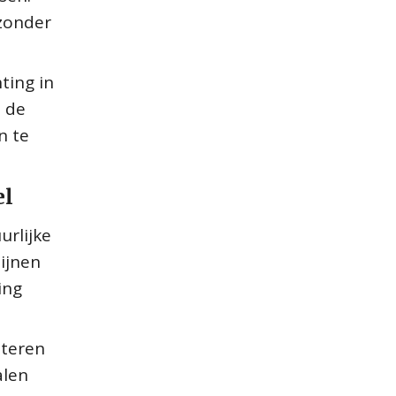
 zonder
ting in
s de
n te
el
urlijke
ijnen
ing
lteren
alen