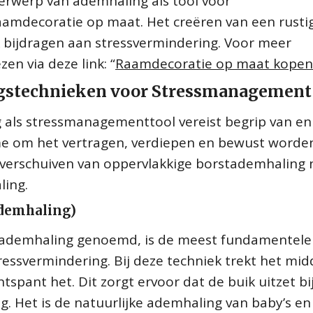
erwerp van ademhaling als tool voor
aamdecoratie op maat. Het creëren van een rusti
bijdragen aan stressvermindering. Voor meer
zen via deze link: “
Raamdecoratie op maat kopen
ngstechnieken voor Stressmanagement
 als stressmanagementtool vereist begrip van en
ame om het vertragen, verdiepen en bewust worde
 verschuiven van oppervlakkige borstademhaling 
ling.
demhaling)
kademhaling genoemd, is de meest fundamentele
essvermindering. Bij deze techniek trekt het midd
spant het. Dit zorgt ervoor dat de buik uitzet bi
. Het is de natuurlijke ademhaling van baby’s en