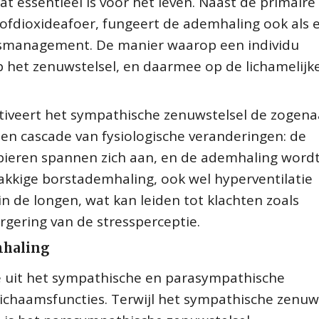
at essentieel is voor het leven. Naast de primaire
tofdioxideafoer, fungeert de ademhaling ook als 
ressmanagement. De manier waarop een individu
p het zenuwstelsel, en daarmee op de lichamelijk
activeert het sympathische zenuwstelsel de zoge
 een cascade van fysiologische veranderingen: de
 spieren spannen zich aan, en de ademhaling word
lakkige borstademhaling, ook wel hyperventilatie
n de longen, wat kan leiden tot klachten zoals
rgering van de stressperceptie.
mhaling
 uit het sympathische en parasympathische
lichaamsfuncties. Terwijl het sympathische zenuw