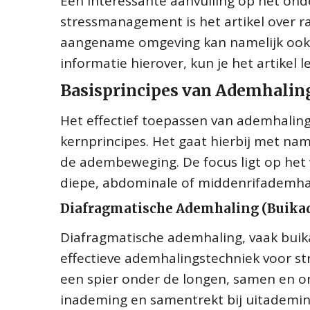
Een interessante aanvulling op het ond
stressmanagement is het artikel over r
aangename omgeving kan namelijk ook 
informatie hierover, kun je het artikel le
Basisprincipes van Ademhali
Het effectief toepassen van ademhaling
kernprincipes. Het gaat hierbij met n
de adembeweging. De focus ligt op het
diepe, abdominale of middenrifademha
Diafragmatische Ademhaling (Buika
Diafragmatische ademhaling, vaak bui
effectieve ademhalingstechniek voor str
een spier onder de longen, samen en ont
inademing en samentrekt bij uitademing