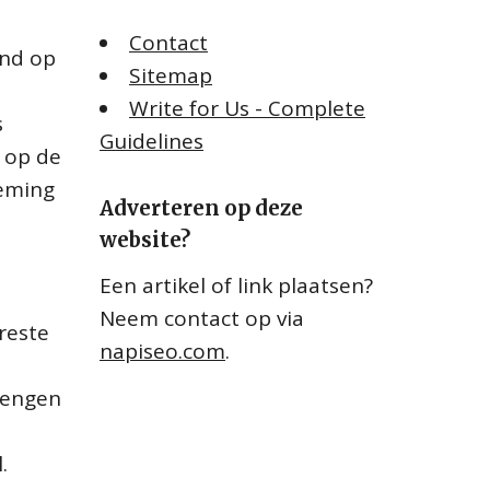
Contact
and op
Sitemap
Write for Us - Complete
s
Guidelines
 op de
deming
Adverteren op deze
website?
Een artikel of link plaatsen?
Neem contact op via
reste
napiseo.com
.
lengen
.