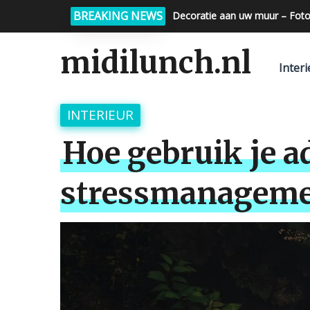
BREAKING NEWS
Decoratie aan uw muur – Foto
midilunch.nl
Interi
INTERIEUR
Hoe gebruik je a
stressmanagem