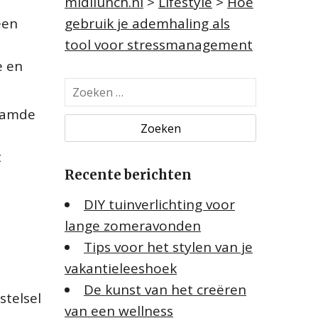
midilunch.nl
>
Lifestyle
>
Hoe
een
gebruik je ademhaling als
tool voor stressmanagement
e en
Z
o
naamde
e
k
t
e
Recente berichten
n
n
DIY tuinverlichting voor
a
lange zomeravonden
a
Tips voor het stylen van je
r
:
vakantieleeshoek
De kunst van het creëren
stelsel
van een wellness