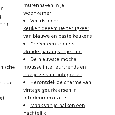
murenhaven in je
en
woonkamer
g
Verfrissende
en op
keukenideeën: De terugkeer
van blauwe en pastelkeukens
Creëer een zomers
vlonderparadijs in je tuin
De nieuwste mocha
mousse interieurtrends en
thische
hoe je ze kunt integreren
Herontdek de charme van
ert de
vintage geurkaarsen in
interieurdecoratie
et
Maak van je balkon een
nachtelijk