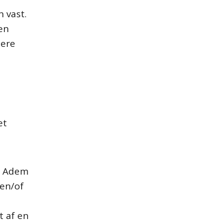
 vast.
en
dere
et
m. Adem
(en/of
t af en