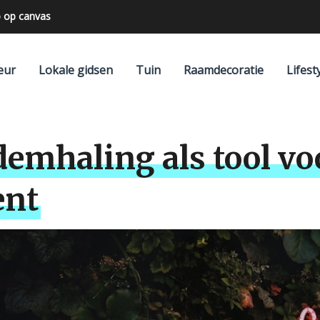
 op canvas
eur
Lokale gidsen
Tuin
Raamdecoratie
Lifest
demhaling als tool vo
ent