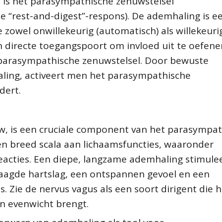
, is het parasympathische zenuwstelsel
de “rest-and-digest”-respons). De ademhaling is e
 zowel onwillekeurig (automatisch) als willekeuri
en directe toegangspoort om invloed uit te oefen
 parasympathische zenuwstelsel. Door bewuste
aling, activeert men het parasympathische
dert.
w, is een cruciale component van het parasympa
en breed scala aan lichaamsfuncties, waaronder
reacties. Een diepe, langzame ademhaling stimule
rlaagde hartslag, een ontspannen gevoel en een
. Zie de nervus vagus als een soort dirigent die h
n evenwicht brengt.