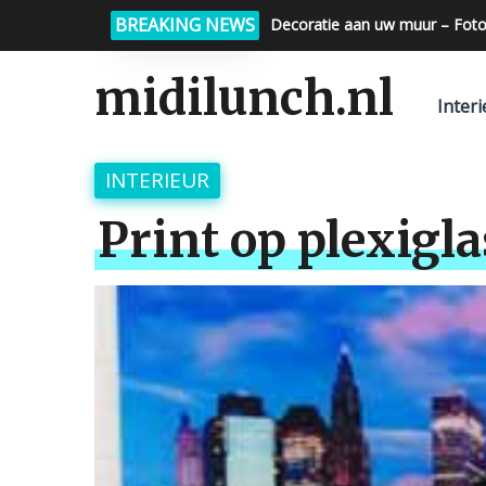
BREAKING NEWS
Decoratie aan uw muur – Foto
midilunch.nl
Interi
INTERIEUR
Print op plexigla