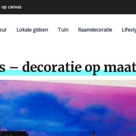
 op canvas
eur
Lokale gidsen
Tuin
Raamdecoratie
Lifest
s – decoratie op maat