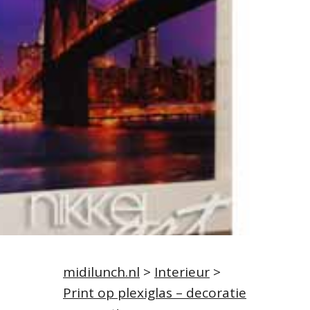
midilunch.nl
>
Interieur
>
Print op plexiglas – decoratie