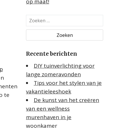
op maat!
Z
o
e
k
e
Recente berichten
n
n
DIY tuinverlichting voor
a
op
lange zomeravonden
a
en
Tips voor het stylen van je
r
gmenten
:
vakantieleeshoek
o te
De kunst van het creëren
van een wellness
murenhaven in je
woonkamer