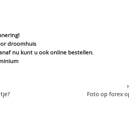
nnering!
voor droomhuis
naf nu kunt u ook online bestellen.
uminium
tje?
Foto op forex 