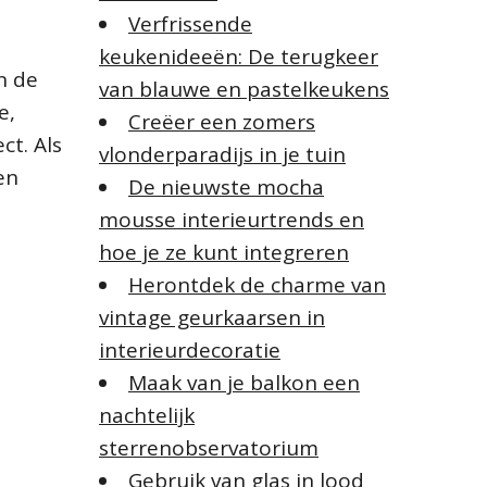
Verfrissende
keukenideeën: De terugkeer
n de
van blauwe en pastelkeukens
e,
Creëer een zomers
ct. Als
vlonderparadijs in je tuin
en
De nieuwste mocha
mousse interieurtrends en
hoe je ze kunt integreren
Herontdek de charme van
vintage geurkaarsen in
interieurdecoratie
Maak van je balkon een
nachtelijk
sterrenobservatorium
Gebruik van glas in lood