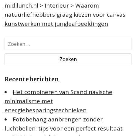
midilunch.nl
>
Interieur
>
Waarom
natuurliefhebbers graag kiezen voor canvas
kunstwerken met jungleafbeeldingen
Z
o
e
k
e
Recente berichten
n
n
Het combineren van Scandinavische
a
minimalisme met
a
energiebesparingstechnieken
r
:
Fotobehang aanbrengen zonder
luchtbellen: tips voor een perfect resultaat