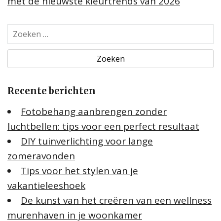
met de nieuwste kleurtrends van 2026
Z
o
e
k
e
Recente berichten
n
n
Fotobehang aanbrengen zonder
a
luchtbellen: tips voor een perfect resultaat
a
DIY tuinverlichting voor lange
r
:
zomeravonden
Tips voor het stylen van je
vakantieleeshoek
De kunst van het creëren van een wellness
murenhaven in je woonkamer