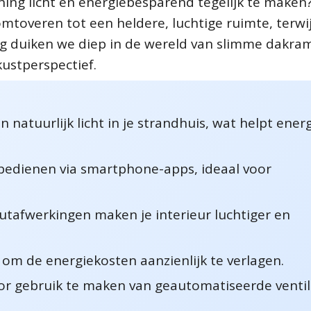
ing licht en energiebesparend tegelijk te maken
toveren tot een heldere, luchtige ruimte, terwijl
og duiken we diep in de wereld van slimme dakra
kustperspectief.
atuurlijk licht in je strandhuis, wat helpt ener
 bedienen via smartphone-apps, ideaal voor
outafwerkingen maken je interieur luchtiger en
 om de energiekosten aanzienlijk te verlagen.
r gebruik te maken van geautomatiseerde ventila