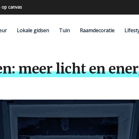
 op canvas
n achterwand
eur
Lokale gidsen
Tuin
Raamdecoratie
Lifest
: meer licht en ener