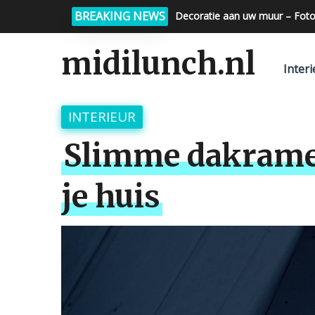
BREAKING NEWS
Decoratie aan uw muur – Foto
Foto op glas – Foto op keuke
midilunch.nl
Interi
INTERIEUR
Slimme dakramen
je huis