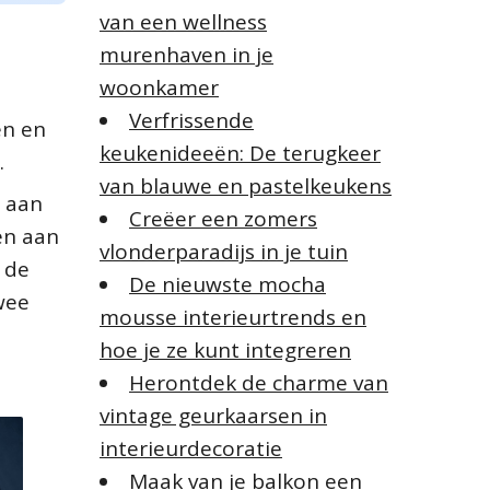
van een wellness
murenhaven in je
woonkamer
Verfrissende
en en
keukenideeën: De terugkeer
.
van blauwe en pastelkeukens
 aan
Creëer een zomers
en aan
vlonderparadijs in je tuin
 de
De nieuwste mocha
twee
mousse interieurtrends en
hoe je ze kunt integreren
Herontdek de charme van
vintage geurkaarsen in
interieurdecoratie
Maak van je balkon een