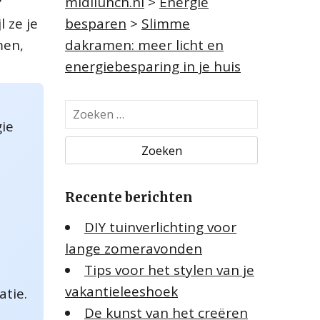
?
midilunch.nl
>
Energie
 ze je
besparen
>
Slimme
men,
dakramen: meer licht en
energiebesparing in je huis
Z
gie
o
e
k
e
Recente berichten
n
n
DIY tuinverlichting voor
a
lange zomeravonden
a
Tips voor het stylen van je
r
:
vakantieleeshoek
tie.
De kunst van het creëren