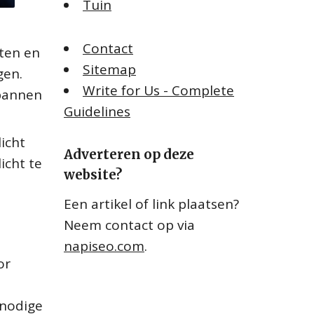
Tuin
Contact
hten en
Sitemap
gen.
Write for Us - Complete
spannen
Guidelines
icht
Adverteren op deze
icht te
website?
e
Een artikel of link plaatsen?
Neem contact op via
napiseo.com
.
or
nnodige