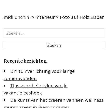
midilunch.nl
>
Interieur
>
Foto auf Holz Eisbär
Z
o
e
k
e
Recente berichten
n
n
DIY tuinverlichting voor lange
a
zomeravonden
a
Tips voor het stylen van je
r
:
vakantieleeshoek
De kunst van het creëren van een wellness
murenhaven in je woonkamer