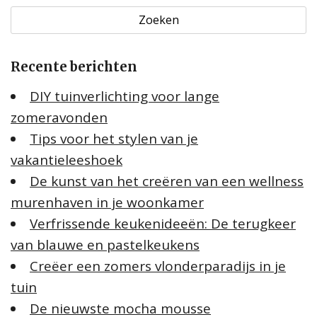
e
k
e
Recente berichten
n
n
DIY tuinverlichting voor lange
a
zomeravonden
a
Tips voor het stylen van je
r
:
vakantieleeshoek
De kunst van het creëren van een wellness
murenhaven in je woonkamer
Verfrissende keukenideeën: De terugkeer
van blauwe en pastelkeukens
Creëer een zomers vlonderparadijs in je
tuin
De nieuwste mocha mousse