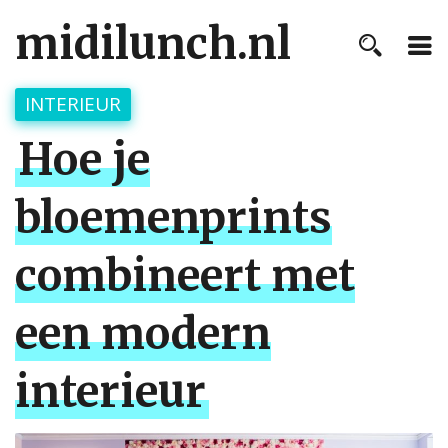
midilunch.nl
INTERIEUR
Hoe je
bloemenprints
combineert met
een modern
interieur