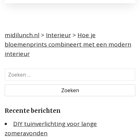
midilunch.nl
>
Interieur
>
Hoe je
bloemenprints combineert met een modern
interieur
Z
o
e
k
e
Recente berichten
n
n
DIY tuinverlichting voor lange
a
zomeravonden
a