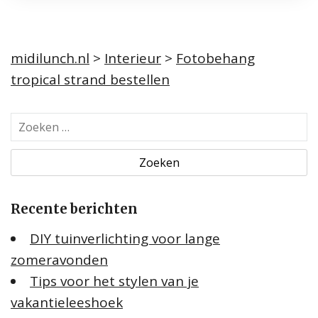
midilunch.nl
>
Interieur
>
Fotobehang
tropical strand bestellen
Z
o
e
k
e
Recente berichten
n
n
DIY tuinverlichting voor lange
a
zomeravonden
a
Tips voor het stylen van je
r
:
vakantieleeshoek