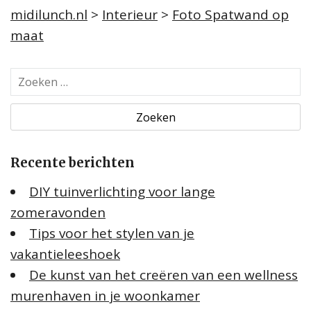
midilunch.nl
>
Interieur
>
Foto Spatwand op
maat
Z
o
e
k
e
Recente berichten
n
n
DIY tuinverlichting voor lange
a
zomeravonden
a
Tips voor het stylen van je
r
:
vakantieleeshoek
De kunst van het creëren van een wellness
murenhaven in je woonkamer