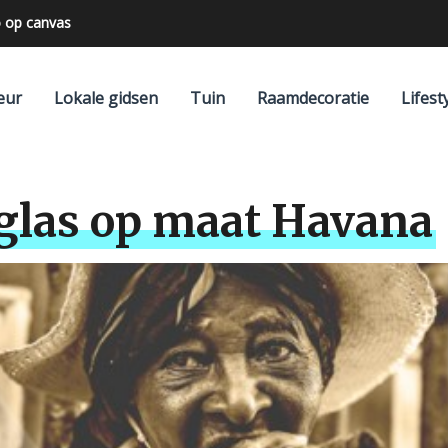
 op canvas
eur
Lokale gidsen
Tuin
Raamdecoratie
Lifest
iglas op maat Havana