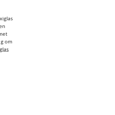
xiglas
gen
 met
aag om
glas