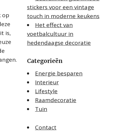
stickers voor een vintage
k op
touch in moderne keukens
deze
Het effect van
t is,
voetbalcultuur in
keuze
hedendaagse decoratie
de
hangen.
Categorieën
Energie besparen
Interieur
Lifestyle
Raamdecoratie
Tuin
Contact