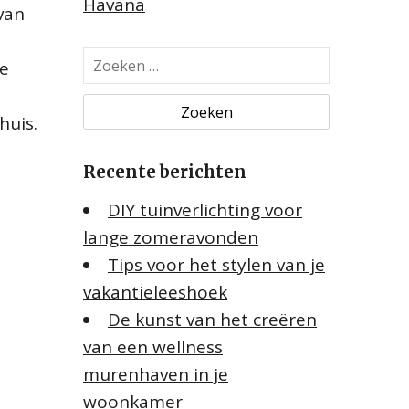
Havana
van
Z
e
o
e
huis.
k
e
Recente berichten
n
n
DIY tuinverlichting voor
a
lange zomeravonden
a
Tips voor het stylen van je
r
:
vakantieleeshoek
De kunst van het creëren
van een wellness
murenhaven in je
woonkamer