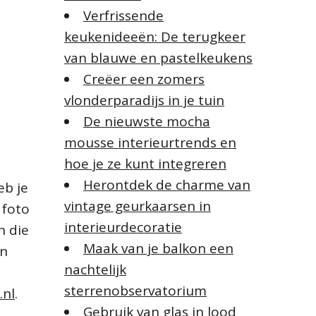
Verfrissende
keukenideeën: De terugkeer
van blauwe en pastelkeukens
Creëer een zomers
vlonderparadijs in je tuin
De nieuwste mocha
mousse interieurtrends en
hoe je ze kunt integreren
Herontdek de charme van
eb je
vintage geurkaarsen in
 foto
interieurdecoratie
n die
Maak van je balkon een
en
nachtelijk
sterrenobservatorium
.nl
.
Gebruik van glas in lood