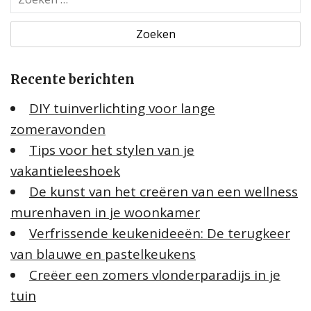
o
e
k
e
Recente berichten
n
n
DIY tuinverlichting voor lange
a
zomeravonden
a
Tips voor het stylen van je
r
:
vakantieleeshoek
De kunst van het creëren van een wellness
murenhaven in je woonkamer
Verfrissende keukenideeën: De terugkeer
van blauwe en pastelkeukens
Creëer een zomers vlonderparadijs in je
tuin