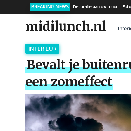
BREAKING NEWS
Decoratie aan uw muur – Foto
Foto op glas – Foto op keuke
midilunch.nl
Interi
INTERIEUR
Bevalt je buiten
een zomeffect