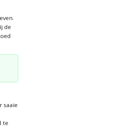
geven.
ij de
loed
r saaie
d te