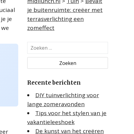
 te
midilunch.nl
>
Tuin
>
Bevalt
uciaal
je buitenruimte: creëer met
je je
terrasverlichting een
n we
zomeffect
Z
o
e
k
e
Recente berichten
n
n
DIY tuinverlichting voor
a
lange zomeravonden
a
Tips voor het stylen van je
r
:
vakantieleeshoek
De kunst van het creëren
feer