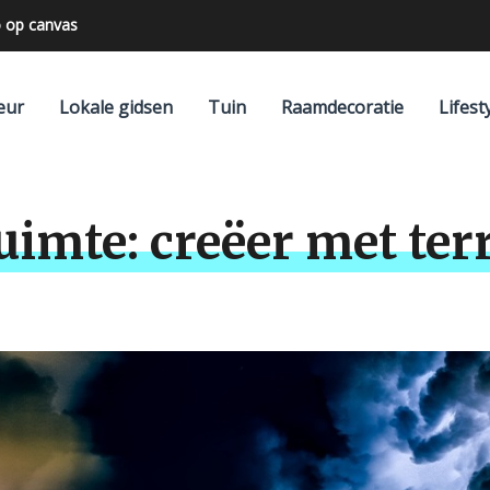
 op canvas
n achterwand
eur
Lokale gidsen
Tuin
Raamdecoratie
Lifest
ruimte: creëer met ter