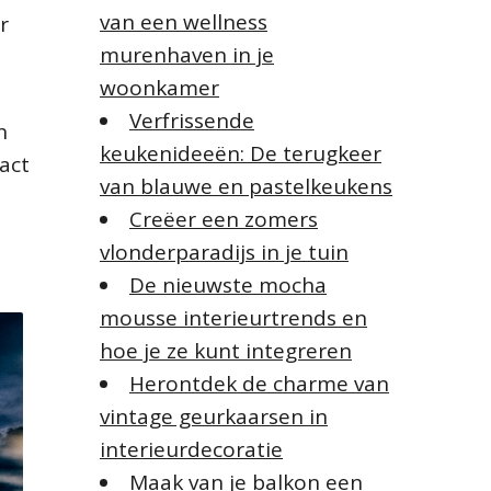
van een wellness
r
murenhaven in je
woonkamer
Verfrissende
n
keukenideeën: De terugkeer
act
van blauwe en pastelkeukens
Creëer een zomers
vlonderparadijs in je tuin
De nieuwste mocha
mousse interieurtrends en
hoe je ze kunt integreren
Herontdek de charme van
vintage geurkaarsen in
interieurdecoratie
Maak van je balkon een