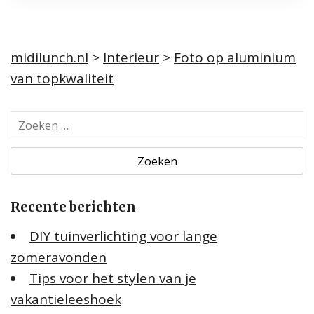
midilunch.nl
>
Interieur
>
Foto op aluminium
van topkwaliteit
Z
o
e
k
e
Recente berichten
n
n
DIY tuinverlichting voor lange
a
zomeravonden
a
Tips voor het stylen van je
r
:
vakantieleeshoek