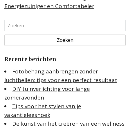
Energiezuiniger en Comfortabeler
Z
o
e
k
e
Recente berichten
n
n
Fotobehang aanbrengen zonder
a
luchtbellen: tips voor een perfect resultaat
a
DIY tuinverlichting voor lange
r
:
zomeravonden
Tips voor het stylen van je
vakantieleeshoek
De kunst van het creëren van een wellness